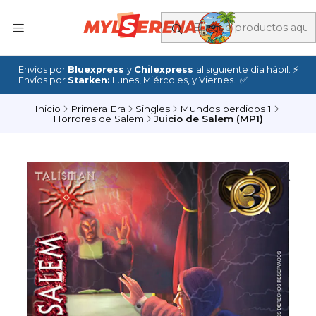
Envíos por
Bluexpress
y
Chilexpress
al siguiente día hábil. ⚡
Envíos por
Starken:
Lunes, Miércoles, y Viernes. ✅
Inicio
Primera Era
Singles
Mundos perdidos 1
Horrores de Salem
Juicio de Salem (MP1)