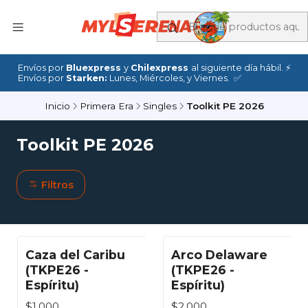
Envíos por
Bluexpress
y
Chilexpress
al siguiente día hábil. ⚡
Envíos por
Starken:
Lunes, Miércoles, y Viernes. ✅
Inicio
Primera Era
Singles
Toolkit PE 2026
Toolkit PE 2026
Filtros
Caza del Caribu
Arco Delaware
(TKPE26 -
(TKPE26 -
Espíritu)
Espíritu)
$1.000
$2.000