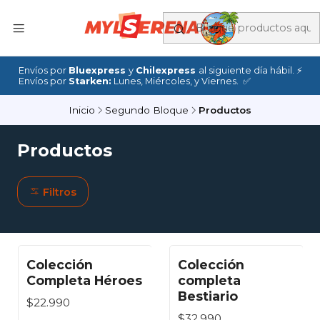
Envíos por
Bluexpress
y
Chilexpress
al siguiente día hábil. ⚡
Envíos por
Starken:
Lunes, Miércoles, y Viernes. ✅
Inicio
Segundo Bloque
Productos
Productos
Filtros
Colección
Colección
Agotado
Completa Héroes
completa
Bestiario
$22.990
$32.990