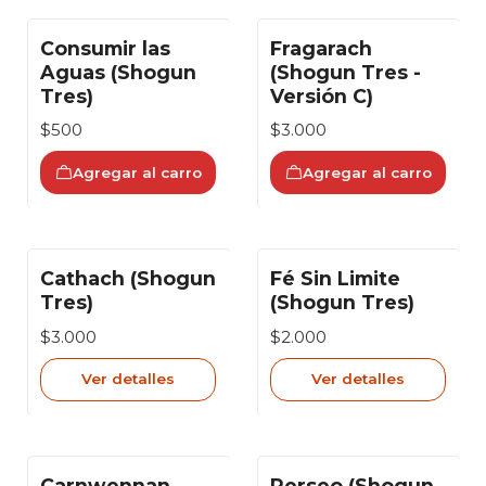
Consumir las
Fragarach
Aguas (Shogun
(Shogun Tres -
Tres)
Versión C)
$500
$3.000
Agregar al carro
Agregar al carro
Cathach (Shogun
Fé Sin Limite
Agotado
Agotado
Tres)
(Shogun Tres)
$3.000
$2.000
Ver detalles
Ver detalles
Carnwennan
Perseo (Shogun