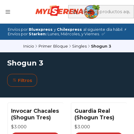
Envíos por
Bluexpress
y
Chilexpress
al siguiente día hábil. ⚡
Envíos por
Starken:
Lunes, Miércoles, y Viernes. ✅
Inicio
Primer Bloque
Singles
Shogun 3
Shogun 3
Filtros
Invocar Chacales
Guardia Real
(Shogun Tres)
(Shogun Tres)
$3.000
$3.000