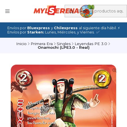
Envíos por
Bluexpress
y
Chilexpress
al siguiente día hábil. ⚡
Envíos por
Starken:
Lunes, Miércoles, y Viernes. ✅
Inicio
Primera Era
Singles
Leyendas PE 3.0
Onamochi (LPE3.0 - Real)