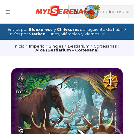
Envíos por
Bluexpress
y
Chilexpress
al siguiente día hábil. ⚡
Envíos por
Starken:
Lunes, Miércoles, y Viernes. ✅
Inicio
Imperio
Singles
Bestiarium
Cortesanas
Alka (Bestiarium - Cortesana)