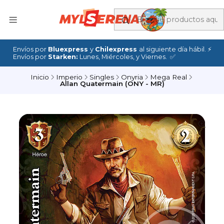
Envíos por
Bluexpress
y
Chilexpress
al siguiente día hábil. ⚡
Envíos por
Starken:
Lunes, Miércoles, y Viernes. ✅
Inicio
Imperio
Singles
Onyria
Mega Real
Allan Quatermain (ONY - MR)