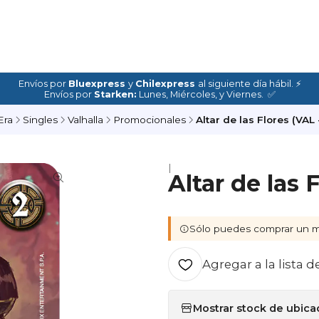
Envíos por
Bluexpress
y
Chilexpress
al siguiente día hábil. ⚡
Envíos por
Starken:
Lunes, Miércoles, y Viernes. ✅
Era
Singles
Valhalla
Promocionales
Altar de las Flores (VAL
|
Altar de las 
Sólo puedes comprar un m
Agregar a la lista d
Mostrar stock de ubica