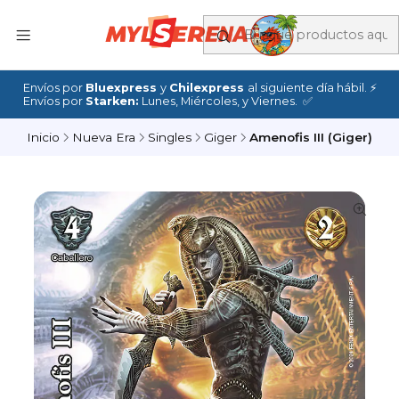
Envíos por
Bluexpress
y
Chilexpress
al siguiente día hábil. ⚡
Envíos por
Starken:
Lunes, Miércoles, y Viernes. ✅
Inicio
Nueva Era
Singles
Giger
Amenofis III (Giger)