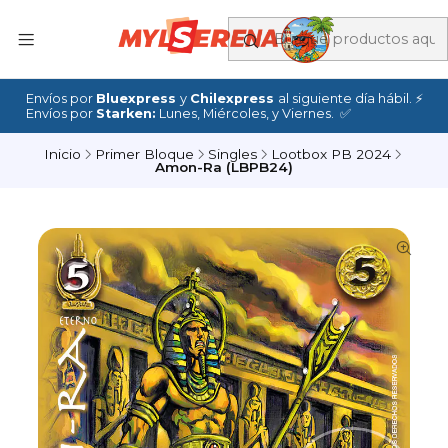
Envíos por
Bluexpress
y
Chilexpress
al siguiente día hábil. ⚡
Envíos por
Starken:
Lunes, Miércoles, y Viernes. ✅
Inicio
Primer Bloque
Singles
Lootbox PB 2024
Amon-Ra (LBPB24)