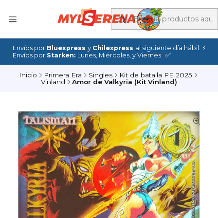
Envíos por
Bluexpress
y
Chilexpress
al siguiente día hábil. ⚡
Envíos por
Starken:
Lunes, Miércoles, y Viernes. ✅
Inicio
Primera Era
Singles
Kit de batalla PE 2025
Vinland
Amor de Valkyria (Kit Vinland)