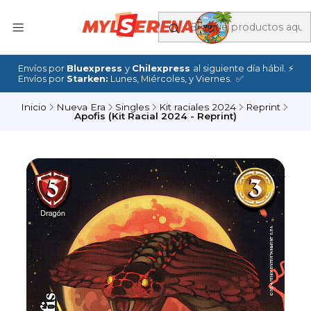
Envíos por
Bluexpress
y
Chilexpress
al siguiente día hábil. ⚡
Envíos por
Starken:
Lunes, Miércoles, y Viernes. ✅
Inicio
Nueva Era
Singles
Kit raciales 2024
Reprint
Apofis (Kit Racial 2024 - Reprint)