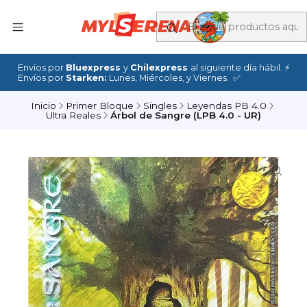
Envíos por
Bluexpress
y
Chilexpress
al siguiente día hábil. ⚡
Envíos por
Starken:
Lunes, Miércoles, y Viernes. ✅
Inicio
Primer Bloque
Singles
Leyendas PB 4.0
Ultra Reales
Árbol de Sangre (LPB 4.0 - UR)