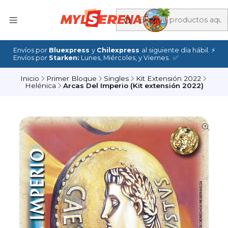
Envíos por
Bluexpress
y
Chilexpress
al siguiente día hábil. ⚡
Envíos por
Starken:
Lunes, Miércoles, y Viernes. ✅
Inicio
Primer Bloque
Singles
Kit Extensión 2022
Helénica
Arcas Del Imperio (Kit extensión 2022)