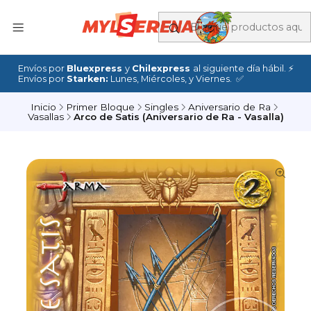
Envíos por
Bluexpress
y
Chilexpress
al siguiente día hábil. ⚡
Envíos por
Starken:
Lunes, Miércoles, y Viernes. ✅
Inicio
Primer Bloque
Singles
Aniversario de Ra
Vasallas
Arco de Satis (Aniversario de Ra - Vasalla)