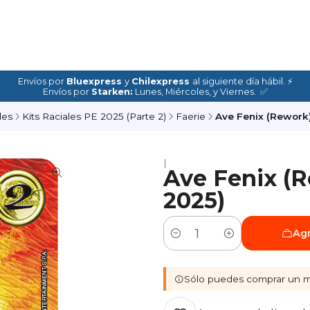
Envíos por
Bluexpress
y
Chilexpress
al siguiente día hábil. ⚡
Envíos por
Starken:
Lunes, Miércoles, y Viernes. ✅
les
Kits Raciales PE 2025 (Parte 2)
Faerie
Ave Fenix (Rework)
|
Ave Fenix (R
2025)
Agr
Cantidad
Sólo puedes comprar un m