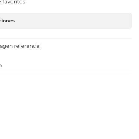
e favoritos
ciones
magen referencial
O