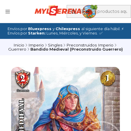
Envíos por
Bluexpress
y
Chilexpress
al siguiente día hábil. ⚡
Envíos por
Starken:
Lunes, Miércoles, y Viernes. ✅
Inicio
Imperio
Singles
Preconstruidos Imperio
Guerrero
Bandido Medieval (Preconstruido Guerrero)