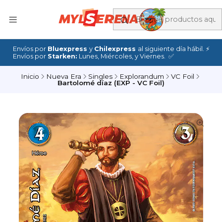
Envíos por
Bluexpress
y
Chilexpress
al siguiente día hábil. ⚡
Envíos por
Starken:
Lunes, Miércoles, y Viernes. ✅
Inicio
Nueva Era
Singles
Explorandum
VC Foil
Bartolomé díaz (EXP - VC Foil)