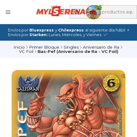
Envíos por
Bluexpress
y
Chilexpress
al siguiente día hábil. ⚡
Envíos por
Starken:
Lunes, Miércoles, y Viernes. ✅
Inicio
Primer Bloque
Singles
Aniversario de Ra
VC Foil
Bas-Pef (Aniversario de Ra - VC Foil)