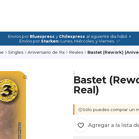
Envíos por
Bluexpress
y
Chilexpress
al siguiente día hábil. ⚡
Envíos por
Starken:
Lunes, Miércoles, y Viernes. ✅
ue
Singles
Aniversario de Ra
Reales
Bastet (Rework) (Anive
|
Bastet (Rewo
Real)
Sólo puedes comprar un m
Agregar a la lista d