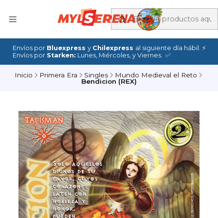
Envíos por
Bluexpress
y
Chilexpress
al siguiente día hábil. ⚡
Envíos por
Starken:
Lunes, Miércoles, y Viernes. ✅
Inicio
Primera Era
Singles
Mundo Medieval el Reto
Bendicion (REX)