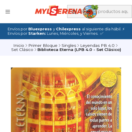
Envíos por
Bluexpress
y
Chilexpress
al siguiente día hábil. ⚡
Envíos por
Starken:
Lunes, Miércoles, y Viernes. ✅
Inicio
Primer Bloque
Singles
Leyendas PB 4.0
Set Clásico
Biblioteca Eterna (LPB 4.0 - Set Clásico)