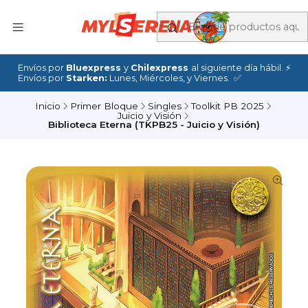
Envíos por
Bluexpress
y
Chilexpress
al siguiente día hábil. ⚡
Envíos por
Starken:
Lunes, Miércoles, y Viernes. ✅
Inicio
Primer Bloque
Singles
Toolkit PB 2025
Juicio y Visión
Biblioteca Eterna (TKPB25 - Juicio y Visión)