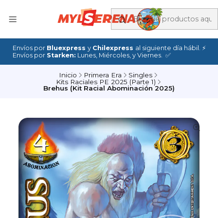
Envíos por
Bluexpress
y
Chilexpress
al siguiente día hábil. ⚡
Envíos por
Starken:
Lunes, Miércoles, y Viernes. ✅
Inicio
Primera Era
Singles
Kits Raciales PE 2025 (Parte 1)
Brehus (Kit Racial Abominación 2025)