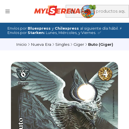
Envíos por
Bluexpress
y
Chilexpress
al siguiente día hábil. ⚡
Envíos por
Starken:
Lunes, Miércoles, y Viernes. ✅
Inicio
Nueva Era
Singles
Giger
Buto (Giger)