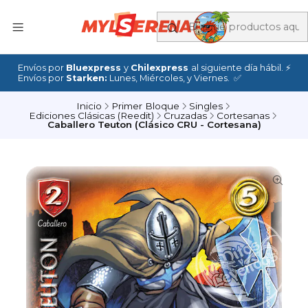
Envíos por
Bluexpress
y
Chilexpress
al siguiente día hábil. ⚡
Envíos por
Starken:
Lunes, Miércoles, y Viernes. ✅
Inicio
Primer Bloque
Singles
Ediciones Clásicas (Reedit)
Cruzadas
Cortesanas
Caballero Teuton (Clásico CRU - Cortesana)