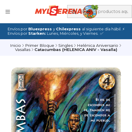
Envíos por
Bluexpress
y
Chilexpress
al siguiente día hábil. ⚡
Envíos por
Starken:
Lunes, Miércoles, y Viernes. ✅
Inicio
Primer Bloque
Singles
Helénica Aniversario
Vasallas
Catacumbas (HELENICA ANIV - Vasalla)