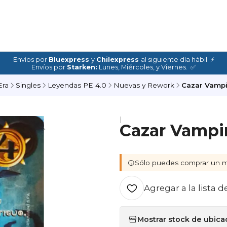
Envíos por
Bluexpress
y
Chilexpress
al siguiente día hábil. ⚡
Envíos por
Starken:
Lunes, Miércoles, y Viernes. ✅
Era
Singles
Leyendas PE 4.0
Nuevas y Rework
Cazar Vampir
|
Cazar Vampir
Sólo puedes comprar un m
Agregar a la lista d
Mostrar stock de ubica