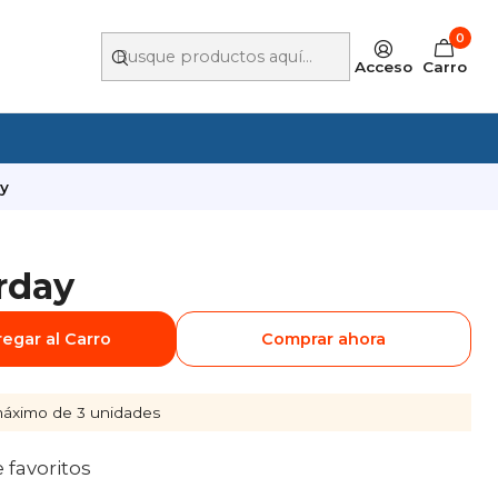
0
Acceso
Carro
y
rday
egar al Carro
Comprar ahora
áximo de 3 unidades
e favoritos