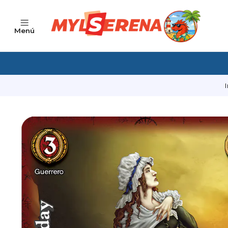
Menú
I