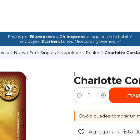
Envíos por
Bluexpress
y
Chilexpress
al siguiente día hábil. ⚡
Envíos por
Starken:
Lunes, Miércoles, y Viernes. ✅
nicio
Nueva Era
Singles
Napoleón
Reales
Charlotte Corda
|
Charlotte Co
Agr
Cantidad
Sólo puedes comprar un m
Agregar a la lista d