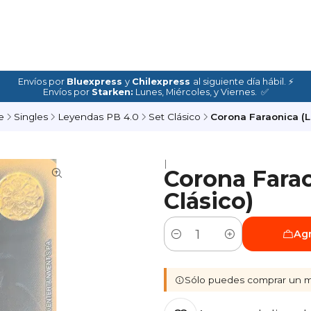
Envíos por
Bluexpress
y
Chilexpress
al siguiente día hábil. ⚡
Envíos por
Starken:
Lunes, Miércoles, y Viernes. ✅
e
Singles
Leyendas PB 4.0
Set Clásico
Corona Faraonica (LP
|
Corona Farao
Clásico)
Agr
Cantidad
Sólo puedes comprar un m