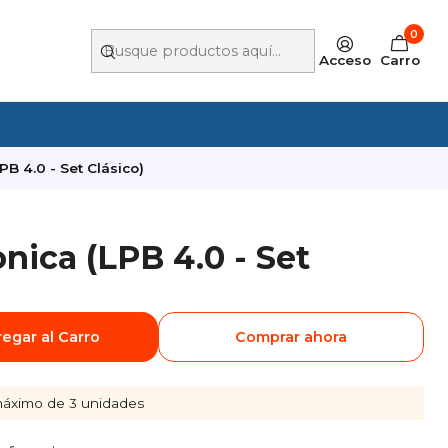
0
Acceso
Carro
B 4.0 - Set Clásico)
nica (LPB 4.0 - Set
egar al Carro
Comprar ahora
áximo de 3 unidades