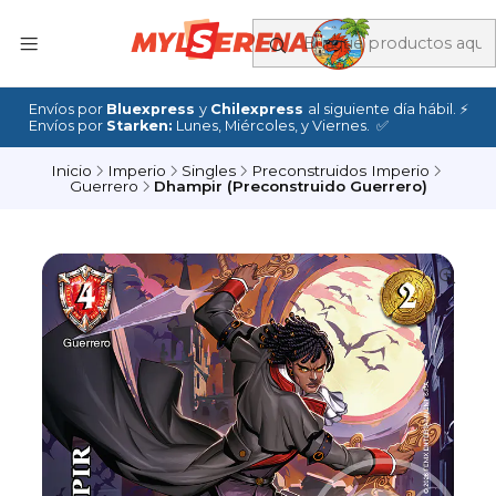
Envíos por
Bluexpress
y
Chilexpress
al siguiente día hábil. ⚡
Envíos por
Starken:
Lunes, Miércoles, y Viernes. ✅
Inicio
Imperio
Singles
Preconstruidos Imperio
Guerrero
Dhampir (Preconstruido Guerrero)