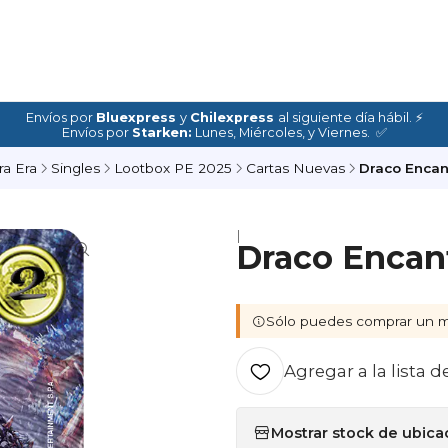
Envíos por
Bluexpress
y
Chilexpress
al siguiente día hábil. ⚡
Envíos por
Starken:
Lunes, Miércoles, y Viernes. ✅
ra Era
Singles
Lootbox PE 2025
Cartas Nuevas
Draco Encan
|
Draco Encan
Sólo puedes comprar un m
Agregar a la lista d
Mostrar stock de ubica