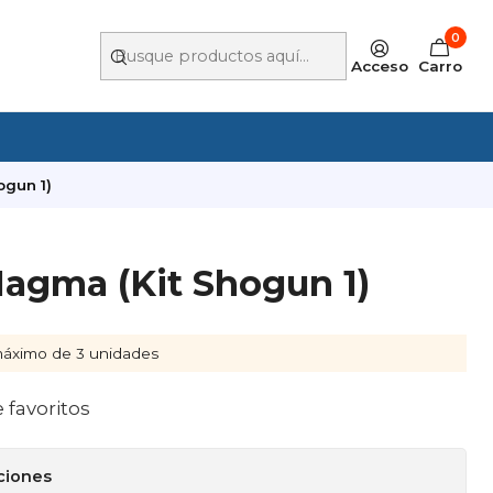
0
Acceso
Carro
gun 1)
agma (Kit Shogun 1)
áximo de 3 unidades
e favoritos
ciones