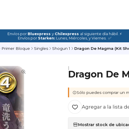
Envíos por
Bluexpress
y
Chilexpress
al siguiente día hábil. ⚡
Envíos por
Starken:
Lunes, Miércoles, y Viernes. ✅
Primer Bloque
Singles
Shogun 1
Dragon De Magma (Kit Sho
|
Dragon De M
Sólo puedes comprar un m
Agregar a la lista d
Mostrar stock de ubica