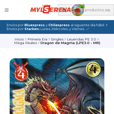
Envíos por
Bluexpress
y
Chilexpress
al siguiente día hábil. ⚡
Envíos por
Starken:
Lunes, Miércoles, y Viernes. ✅
Inicio
Primera Era
Singles
Leyendas PE 3.0
Mega Reales
Dragon de Magma (LPE3.0 - MR)