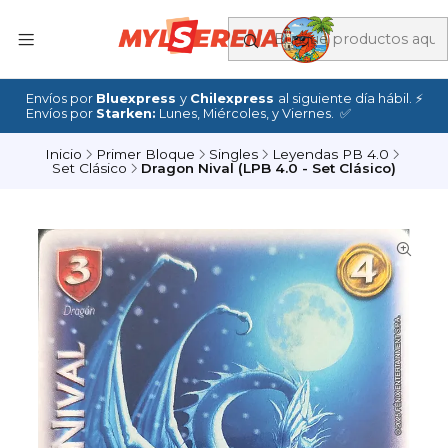
Envíos por
Bluexpress
y
Chilexpress
al siguiente día hábil. ⚡
Envíos por
Starken:
Lunes, Miércoles, y Viernes. ✅
Inicio
Primer Bloque
Singles
Leyendas PB 4.0
Set Clásico
Dragon Nival (LPB 4.0 - Set Clásico)