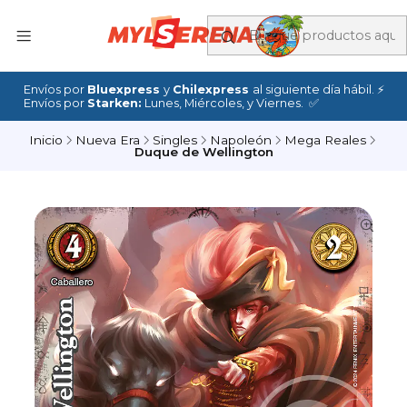
Envíos por
Bluexpress
y
Chilexpress
al siguiente día hábil. ⚡
Envíos por
Starken:
Lunes, Miércoles, y Viernes. ✅
Inicio
Nueva Era
Singles
Napoleón
Mega Reales
Duque de Wellington