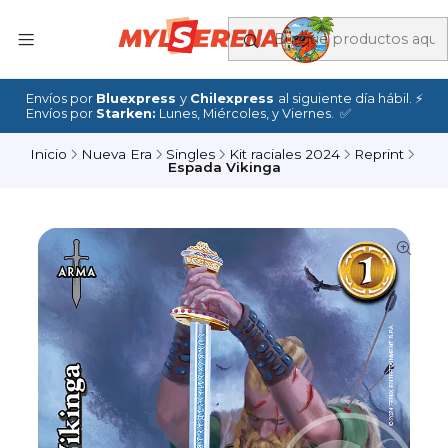
Envíos por
Bluexpress
y
Chilexpress
al siguiente día hábil. ⚡
Envíos por
Starken:
Lunes, Miércoles, y Viernes. ✅
Inicio
Nueva Era
Singles
Kit raciales 2024
Reprint
Espada Vikinga