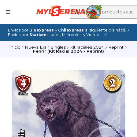
Envíos por
Bluexpress
y
Chilexpress
al siguiente día hábil. ⚡
Envíos por
Starken:
Lunes, Miércoles, y Viernes. ✅
Inicio
Nueva Era
Singles
Kit raciales 2024
Reprint
Fenrir (Kit Racial 2024 - Reprint)