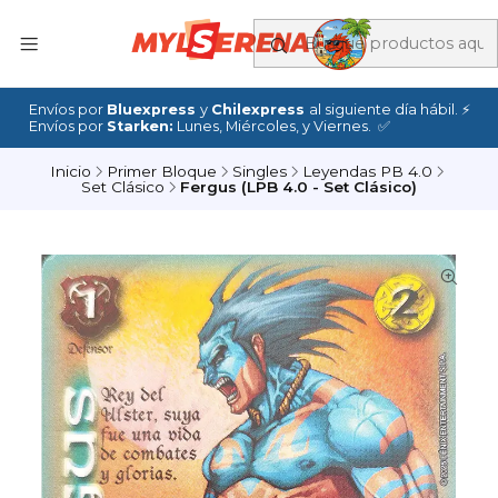
Envíos por
Bluexpress
y
Chilexpress
al siguiente día hábil. ⚡
Envíos por
Starken:
Lunes, Miércoles, y Viernes. ✅
Inicio
Primer Bloque
Singles
Leyendas PB 4.0
Set Clásico
Fergus (LPB 4.0 - Set Clásico)