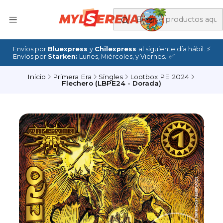
Envíos por
Bluexpress
y
Chilexpress
al siguiente día hábil. ⚡
Envíos por
Starken:
Lunes, Miércoles, y Viernes. ✅
Inicio
Primera Era
Singles
Lootbox PE 2024
Flechero (LBPE24 - Dorada)