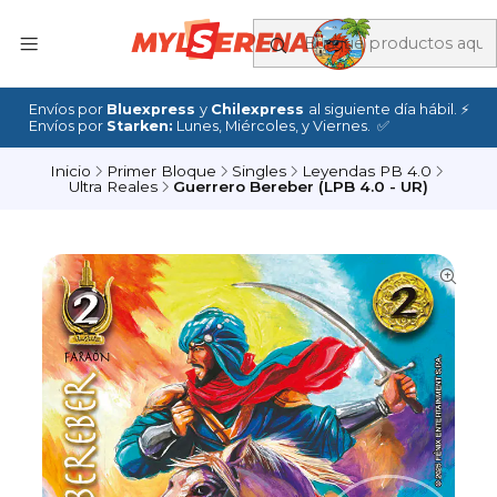
Envíos por
Bluexpress
y
Chilexpress
al siguiente día hábil. ⚡
Envíos por
Starken:
Lunes, Miércoles, y Viernes. ✅
Inicio
Primer Bloque
Singles
Leyendas PB 4.0
Ultra Reales
Guerrero Bereber (LPB 4.0 - UR)