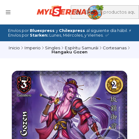
Envíos por
Bluexpress
y
Chilexpress
al siguiente día hábil. ⚡
Envíos por
Starken:
Lunes, Miércoles, y Viernes. ✅
Inicio
Imperio
Singles
Espíritu Samurái
Cortesanas
Hangaku Gozen