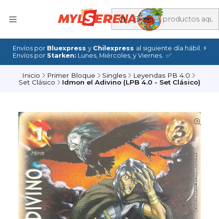
Envíos por
Bluexpress
y
Chilexpress
al siguiente día hábil. ⚡
Envíos por
Starken:
Lunes, Miércoles, y Viernes. ✅
Inicio
Primer Bloque
Singles
Leyendas PB 4.0
Set Clásico
Idmon el Adivino (LPB 4.0 - Set Clásico)