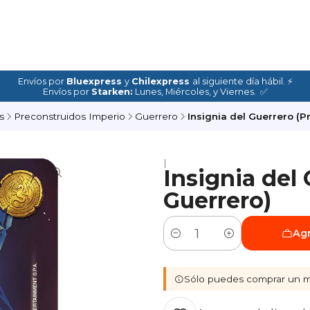
Envíos por
Bluexpress
y
Chilexpress
al siguiente día hábil. ⚡
Envíos por
Starken:
Lunes, Miércoles, y Viernes. ✅
s
Preconstruidos Imperio
Guerrero
Insignia del Guerrero (P
|
Insignia del
Guerrero)
Agr
Cantidad
Sólo puedes comprar un m