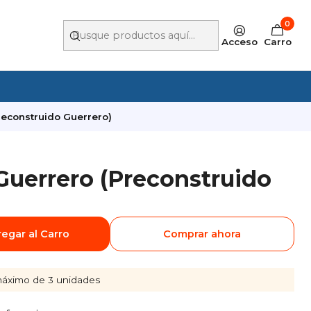
0
Acceso
Carro
reconstruido Guerrero)
 Guerrero (Preconstruido
egar al Carro
Comprar ahora
áximo de 3 unidades