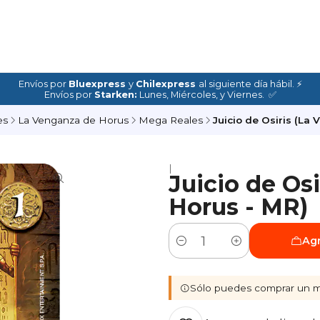
Envíos por
Bluexpress
y
Chilexpress
al siguiente día hábil. ⚡
Envíos por
Starken:
Lunes, Miércoles, y Viernes. ✅
es
La Venganza de Horus
Mega Reales
Juicio de Osiris (La
|
Juicio de Os
Horus - MR)
Agr
Cantidad
Sólo puedes comprar un m