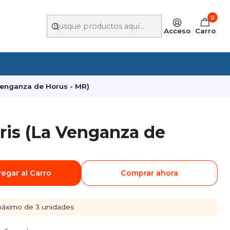
0
Acceso
Carro
 Venganza de Horus - MR)
iris (La Venganza de
egar al Carro
Comprar ahora
áximo de 3 unidades