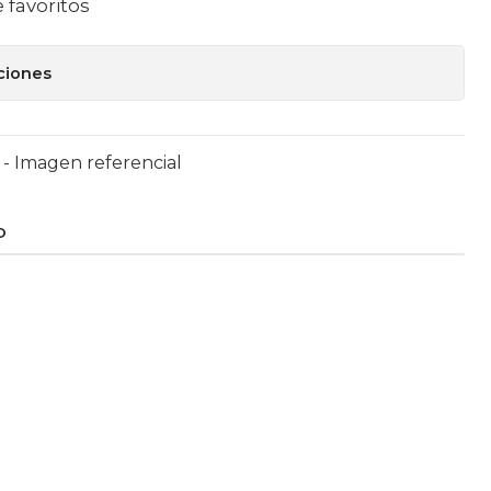
e favoritos
ciones
- Imagen referencial
O