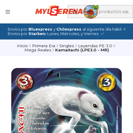
Envíos por
Bluexpress
y
Chilexpress
al siguiente día hábil. ⚡
Envíos por
Starken:
Lunes, Miércoles, y Viernes. ✅
Inicio
Primera Era
Singles
Leyendas PE 3.0
Mega Reales
Kamaitachi (LPE3.0 - MR)