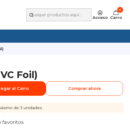
0
Acceso
Carro
l)
VC Foil)
egar al Carro
Comprar ahora
áximo de 3 unidades
e favoritos