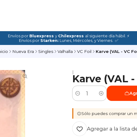
Envíos por
Bluexpress
y
Chilexpress
al siguiente día hábil. ⚡
Envíos por
Starken:
Lunes, Miércoles, y Viernes. ✅
nicio
Nueva Era
Singles
Valhalla
VC Foil
Karve (VAL - VC Foi
|
Karve (VAL - 
Agr
Cantidad
Sólo puedes comprar un m
Agregar a la lista d