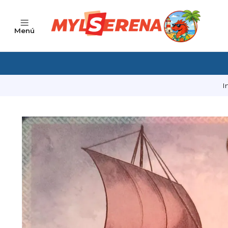
Menú
I