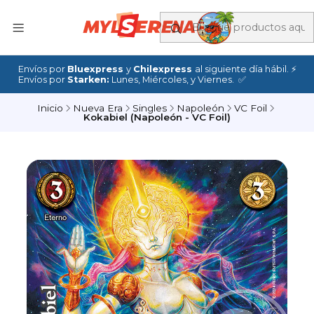
Envíos por
Bluexpress
y
Chilexpress
al siguiente día hábil. ⚡
Envíos por
Starken:
Lunes, Miércoles, y Viernes. ✅
Inicio
Nueva Era
Singles
Napoleón
VC Foil
Kokabiel (Napoleón - VC Foil)