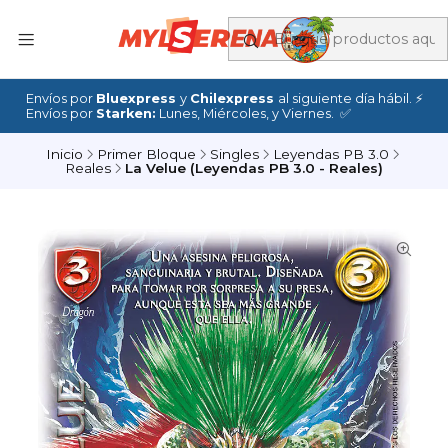
Envíos por
Bluexpress
y
Chilexpress
al siguiente día hábil. ⚡
Envíos por
Starken:
Lunes, Miércoles, y Viernes. ✅
Inicio
Primer Bloque
Singles
Leyendas PB 3.0
Reales
La Velue (Leyendas PB 3.0 - Reales)