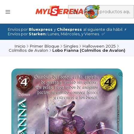
Envíos por
Bluexpress
y
Chilexpress
al siguiente día hábil. ⚡
Envíos por
Starken:
Lunes, Miércoles, y Viernes. ✅
Inicio
Primer Bloque
Singles
Halloween 2025
Colmillos de Avalon
Lobo Fianna (Colmillos de Avalon)